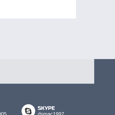
SKYPE
005
dsmac1997