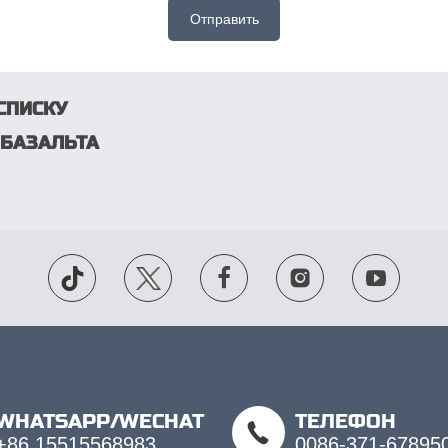
Отправить
СПИСКУ
 БАЗАЛЬТА
WHATSAPP/WECHAT
ТЕЛЕФОН
+86 15515568983
0086-371-67895