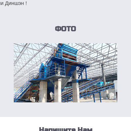
и Диншэн !
ФОТО
Напишите Нам