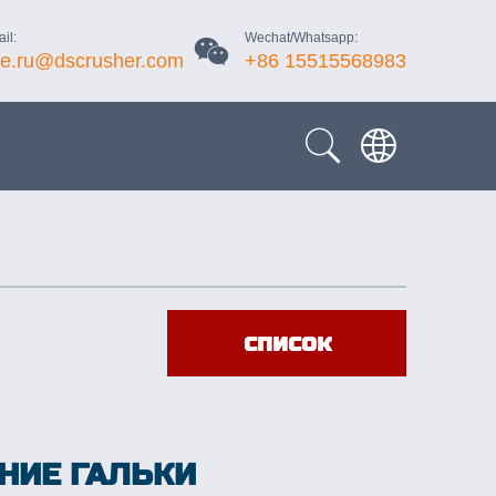
il:
Wechat/Whatsapp:
le.ru@dscrusher.com
+86 15515568983
список
НИЕ ГАЛЬКИ