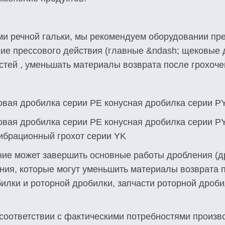
ми речной гальки, мы рекомендуем оборудовании пре
ие прессового действия (главные &ndash; щековые 
тей , уменьшать материалы возврата после грохочен
я
вая дробилка серии PE конусная дробилка серии P
вая дробилка серии PE конусная дробилка серии P
ибрационный грохот серии YK
ие может завершить основные работы дробления (др
ия, которые могут уменьшить материалы возврата п
илки и роторной дробилки, запчасти роторной дроби
 соответствии с фактическими потребностями произв