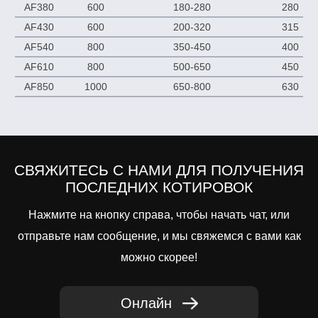
AF380
600
180-280
280
AF430
600
200-320
315
AF540
800
350-450
400
AF610
800
500-650
450
AF850
1000
650-800
630
Next
СВЯЖИТЕСЬ С НАМИ ДЛЯ ПОЛУЧЕНИЯ
ПОСЛЕДНИХ КОТИРОВОК
Нажмите на кнопку справа, чтобы начать чат, или
отправьте нам сообщение, и мы свяжемся с вами как
можно скорее!
Онлайн